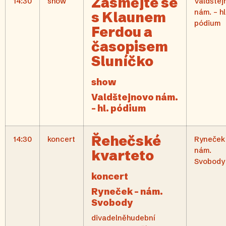
Zasmějte se
14:30
show
Valdštej
nám. – hl
s Klaunem
pódium
Ferdou a
časopisem
Sluníčko
show
Valdštejnovo nám.
– hl. pódium
Řehečské
14:30
koncert
Ryneček
nám.
kvarteto
Svobody
koncert
Ryneček – nám.
Svobody
divadelněhudební