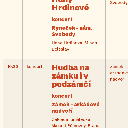
Svobody
Hrdinové
koncert
Ryneček – nám.
Svobody
Hana Hrdinová, Mladá
Boleslav
Hudba na
10:30
koncert
zámek –
arkádov
zámku i v
nádvoří
podzámčí
koncert
zámek – arkádové
nádvoří
Základní umělecká
škola U Půjčovny, Praha