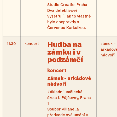
Studio Creatio, Praha
Dva detektivové
vyšetřují, jak to vlastně
bylo doopravdy s
Červenou Karkulkou.
Hudba na
11:30
koncert
zámek –
arkádov
zámku i v
nádvoří
podzámčí
koncert
zámek – arkádové
nádvoří
Základní umělecká
škola U Půjčovny, Praha
1
Soubor Villanella
předvede své umění v