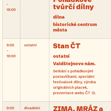
–
tvůrčí dílny
18:00
dílna
historické centrum
města
Stan ČT
9:00
ostatní
–
ostatní
18:00
Valdštejnovo nám.
Setkání s pohádkovými
postavičkami, speciální
festivalové dílny, výroba
originálních placek,
prezentace webu ČT :D.
ZIMA, MRÁZ a
9:00
divadelní