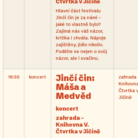
Čtvrtka v Jičíně
Hlavní část festivalu
Jinčí čin je za námi –
jaké to vlastně bylo?
Zajímá nás váš názor,
kritika i chvála. Nápoje
zajištěny, jídlo nikoliv.
Podělte se nejen o svůj
názor, ale i svačinu.
Jinčí čin:
16:30
koncert
zahrada 
Knihovna
Máša a
Čtvrtka 
Medvěd
Jičíně
koncert
zahrada –
Knihovna V.
Čtvrtka v Jičíně