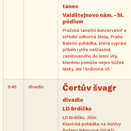
tanec
Valdštejnovo nám. – hl.
pódium
Pražská taneční konzervatoř a
střední odborná škola, Praha
Baletní pohádka, která vypráví
příběh rytíře nešťastně
zamilovaného do lesní víly,
kterému pomůže nejen bůžek
lásky, ale i královna víl.
Čertův švagr
9:45
divadlo
divadlo
LD Srdíčko
LD Srdíčko, Jičín
Klasická pohádka na motivy
Boženy Němcové (30 Kč).