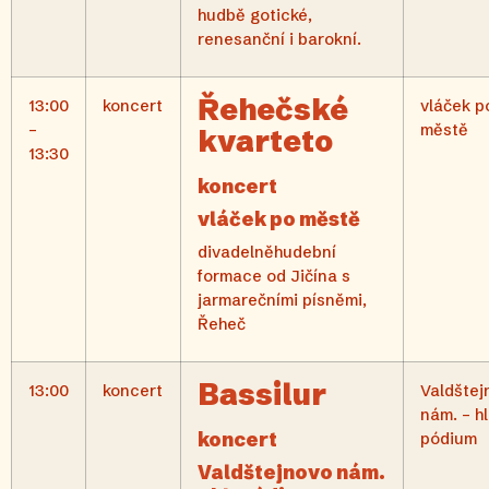
hudbě gotické,
renesanční i barokní.
Řehečské
13:00
koncert
vláček p
–
městě
kvarteto
13:30
koncert
vláček po městě
divadelněhudební
formace od Jičína s
jarmarečními písněmi,
Řeheč
Bassilur
13:00
koncert
Valdštej
nám. – hl
koncert
pódium
Valdštejnovo nám.