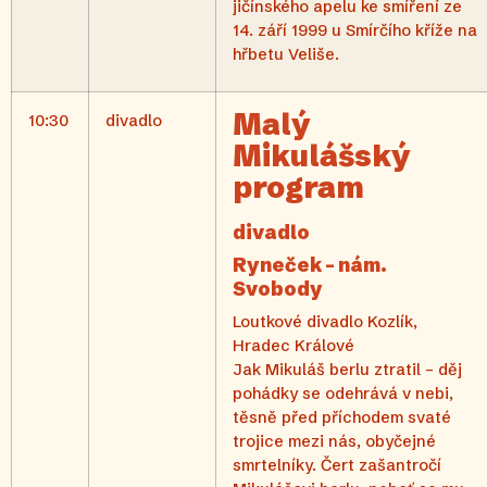
jičínského apelu ke smíření ze
14. září 1999 u Smírčího kříže na
hřbetu Veliše.
Malý
10:30
divadlo
Mikulášský
program
divadlo
Ryneček – nám.
Svobody
Loutkové divadlo Kozlík,
Hradec Králové
Jak Mikuláš berlu ztratil – děj
pohádky se odehrává v nebi,
těsně před příchodem svaté
trojice mezi nás, obyčejné
smrtelníky. Čert zašantročí