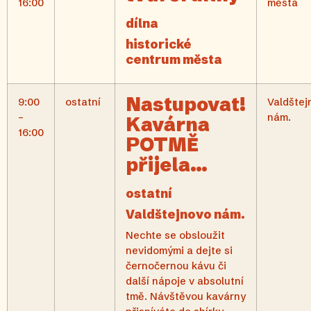
16:00
města
dílna
historické
centrum města
Nastupovat!
9:00
ostatní
Valdštej
–
nám.
Kavárna
16:00
POTMĚ
přijela…
ostatní
Valdštejnovo nám.
Nechte se obsloužit
nevidomými a dejte si
černočernou kávu či
další nápoje v absolutní
tmě. Návštěvou kavárny