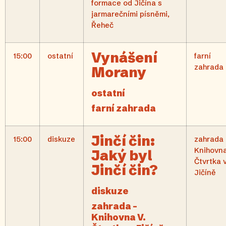
formace od Jičína s
jarmarečními písněmi,
Řeheč
Vynášení
15:00
ostatní
farní
zahrada
Morany
ostatní
farní zahrada
Jinčí čin:
15:00
diskuze
zahrada 
Knihovna
Jaký byl
Čtvrtka 
Jinčí čin?
Jičíně
diskuze
zahrada –
Knihovna V.