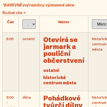
*BAREVNĚ zvýrazněny významné akce
Rozbal vše >
Čas
Název
Otevírá se
8:00
ostatní
historick
centrum
jarmark a
města
pouliční
občerstvení
ostatní
historické
centrum města
Pohádkové
9:00
dílna
historick
–
centrum
tvůrčí dílny