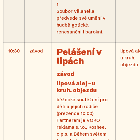
1
Soubor Villanella
předvede své umění v
hudbě gotické,
renesanční i barokní.
Pelášení v
10:30
závod
lipová al
u kruh.
lipách
objezdu
závod
lipová alej – u
kruh. objezdu
běžecké soutěžení pro
děti a jejich rodiče
(prezence 10:00)
Partnerem je VOKO
reklama s.r.o., Koshee,
o.p.s. a Během světem