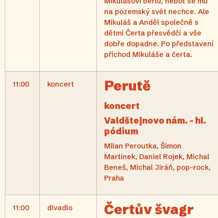
Mikulášovi berlu, neboť se mu
na pozemský svět nechce. Ale
Mikuláš a Anděl společně s
dětmi Čerta přesvědčí a vše
dobře dopadne. Po představení
příchod Mikuláše a čerta.
Perutě
11:00
koncert
koncert
Valdštejnovo nám. – hl.
pódium
Milan Peroutka, Šimon
Martínek, Daniel Rojek, Michal
Beneš, Michal Jiráň, pop-rock,
Praha
Čertův švagr
11:00
divadlo