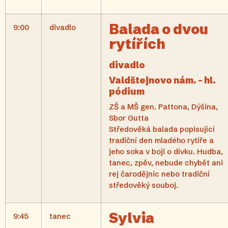
Balada o dvou
9:00
divadlo
rytířích
divadlo
Valdštejnovo nám. – hl.
pódium
ZŠ a MŠ gen. Pattona, Dýšina,
Sbor Gutta
Středověká balada popisující
tradiční den mladého rytíře a
jeho soka v boji o dívku. Hudba,
tanec, zpěv, nebude chybět ani
rej čarodějnic nebo tradiční
středověký souboj.
Sylvia
9:45
tanec