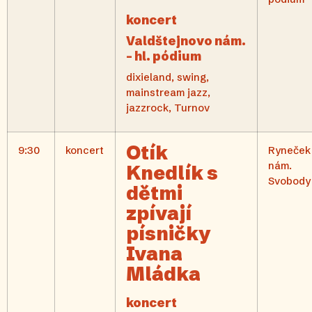
koncert
Valdštejnovo nám.
– hl. pódium
dixieland, swing,
mainstream jazz,
jazzrock, Turnov
Otík
9:30
koncert
Ryneček
nám.
Knedlík s
Svobody
dětmi
zpívají
písničky
Ivana
Mládka
koncert