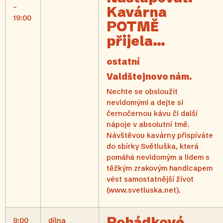
–
Kavárna
19:00
POTMĚ
přijela…
ostatní
Valdštejnovo nám.
Nechte se obsloužit
nevidomými a dejte si
černočernou kávu či další
nápoje v absolutní tmě.
Návštěvou kavárny přispíváte
do sbírky Světluška, která
pomáhá nevidomým a lidem s
těžkým zrakovým handicapem
vést samostatnější život
(www.svetluska.net).
Pohádkové
9:00
dílna