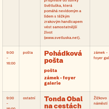
přispíváte do sbírky
Světluška, která
pomáhá nevidomým a
lidem s těžkým
zrakovým handicapem
vést samostatnější
život
(www.svetluska.net).
Pohádková
9:00
pošta
zámek –
–
foyer gal
pošta
16:00
pošta
zámek – foyer
galerie
Tonda Obal
9:00
ostatní
Žižkovo
–
náměstí
na cestách
16:00