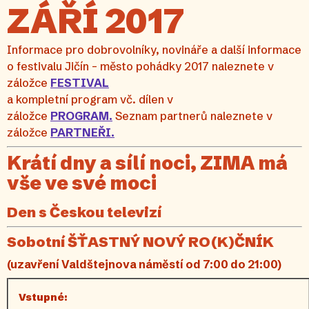
ZÁŘÍ 2017
Informace pro dobrovolníky, novináře a další informace
o festivalu Jičín – město pohádky 2017 naleznete v
záložce
FESTIVAL
a kompletní program vč. dílen v
záložce
PROGRAM.
Seznam partnerů naleznete v
záložce
PARTNEŘI.
Krátí dny a sílí noci, ZIMA má
vše ve své moci
Den s Českou televizí
Sobotní ŠŤASTNÝ NOVÝ RO(K)ČNÍK
(uzavření Valdštejnova náměstí od 7:00 do 21:00)
Vstupné: