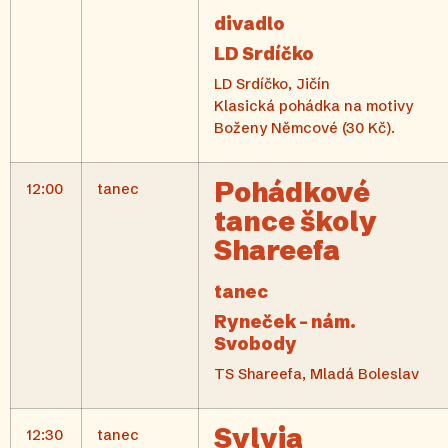
divadlo
LD Srdíčko
LD Srdíčko, Jičín
Klasická pohádka na motivy
Boženy Němcové (30 Kč).
Pohádkové
12:00
tanec
tance školy
Shareefa
tanec
Ryneček – nám.
Svobody
TS Shareefa, Mladá Boleslav
Sylvia
12:30
tanec