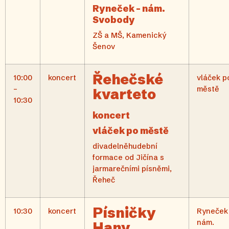
Ryneček – nám.
Svobody
ZŠ a MŠ, Kamenický
Šenov
Řehečské
10:00
koncert
vláček p
–
městě
kvarteto
10:30
koncert
vláček po městě
divadelněhudební
formace od Jičína s
jarmarečními písněmi,
Řeheč
Písničky
10:30
koncert
Ryneček
nám.
Hany