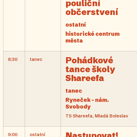
pouliční
občerstvení
ostatní
historické centrum
města
Pohádkové
8:30
tanec
tance školy
Shareefa
tanec
Ryneček – nám.
Svobody
TS Shareefa, Mladá Boleslav
Nastupovat!
9:00
ostatní