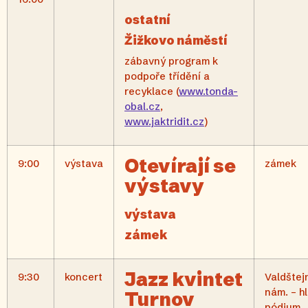
ostatní
Žižkovo náměstí
zábavný program k
podpoře třídění a
recyklace (
www.tonda-
obal.cz
,
www.jaktridit.cz
)
Otevírají se
9:00
výstava
zámek
výstavy
výstava
zámek
Jazz kvintet
9:30
koncert
Valdštej
nám. – hl
Turnov
pódium