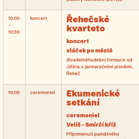
Řehečské
10:00
koncert
–
kvarteto
10:30
koncert
vláček po městě
divadelněhudební formace od
Jičína s jarmarečními písněmi,
Řeheč
Ekumenické
10:00
ceremoniel
setkání
ceremoniel
Veliš – Smírčí kříž
Připomenutí památného