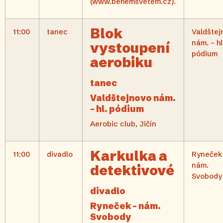
(www.behemsvetem.cz).
Blok
11:00
tanec
Valdštej
nám. – hl
vystoupení
pódium
aerobiku
tanec
Valdštejnovo nám.
– hl. pódium
Aerobic club, Jičín
Karkulka a
11:00
divadlo
Ryneček
nám.
detektivové
Svobody
divadlo
Ryneček – nám.
Svobody