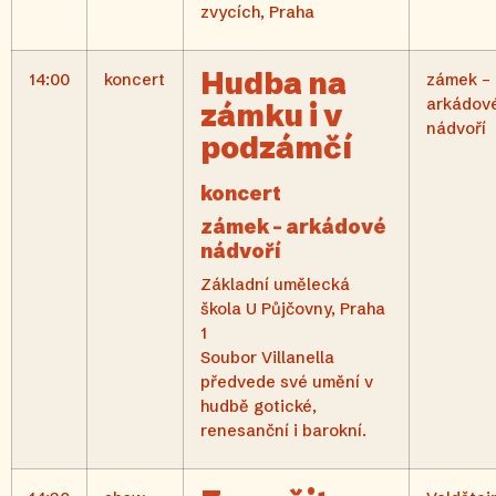
zvycích, Praha
Hudba na
14:00
koncert
zámek –
arkádov
zámku i v
nádvoří
podzámčí
koncert
zámek – arkádové
nádvoří
Základní umělecká
škola U Půjčovny, Praha
1
Soubor Villanella
předvede své umění v
hudbě gotické,
renesanční i barokní.