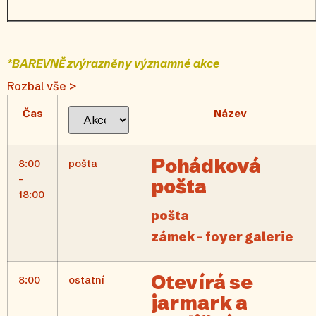
*BAREVNĚ zvýrazněny významné akce
Rozbal vše >
Čas
Název
Pohádková
8:00
pošta
–
pošta
18:00
pošta
zámek – foyer galerie
Otevírá se
8:00
ostatní
jarmark a