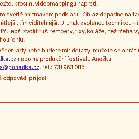
ěžte, prosím, videomappingu naproti.
 to světlé na tmavém podkladu. Obraz dopadne na fa
ětlejší, tím viditelnější. Druhak zvolenou technikou – 
Př. lepší zvolit tuš, tempery, fixy, koláže, než třeba 
hou jehlu.
vědět rady nebo budete mít dotazy, můžete se obrátit
dka.cz
nebo na produkční festivalu Anežku
va@pohadka.cz
, tel.: 731 963 085
é odpovědi přijde!