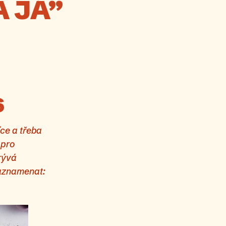
 JÁ”
6
ce a třeba
 pro
rývá
zaznamenat: