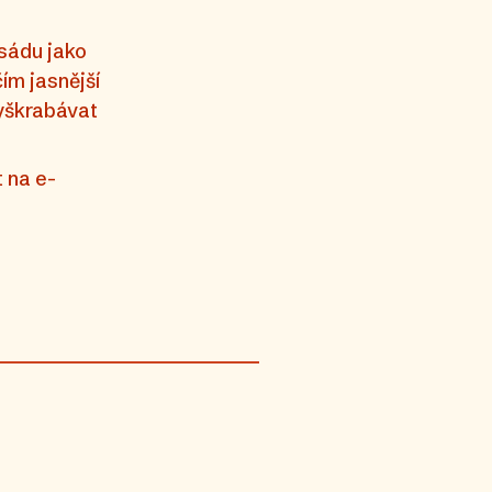
sádu jako
čím jasnější
vyškrabávat
 na e-