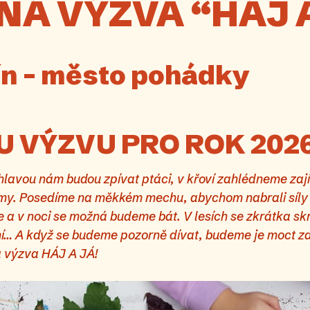
Á VÝZVA “HÁJ A
čín – město pohádky
 VÝZVU PRO ROK 202
lavou nám budou zpívat ptáci, v křoví zahlédneme zají
omy. Posedíme na měkkém mechu, abychom nabrali síly
 a v noci se možná budeme bát. V lesích se zkrátka sk
ní… A když se budeme pozorně dívat, budeme je moct 
á výzva HÁJ A JÁ!