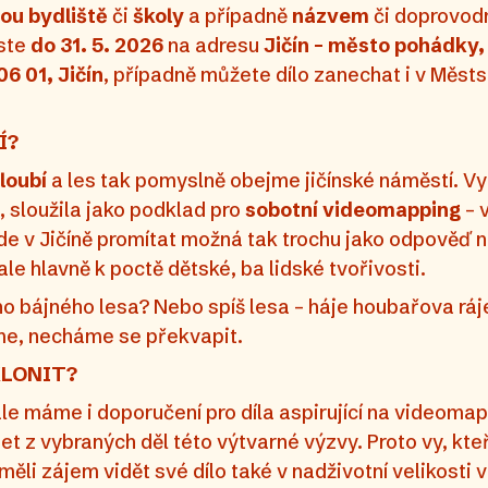
ou bydliště
či
školy
a případně
názvem
či doprovo
este
do
31. 5. 2026
na adresu
Jičín – město pohádky, 
6 01, Jičín
, případně můžete dílo zanechat i v Měst
Í?
loubí
a les tak pomyslně obejme jičínské náměstí. Vy
, sloužila jako podklad pro
sobotní videomapping
– 
ude v Jičíně promítat možná tak trochu jako odpověď 
 ale hlavně k poctě dětské, ba lidské tvořivosti.
 bájného lesa? Nebo spíš lesa – háje houbařova ráje
íme, necháme se překvapit.
KLONIT?
le máme i doporučení pro díla aspirující na videomap
 z vybraných děl této výtvarné výzvy. Proto vy, kteř
ěli zájem vidět své dílo také v nadživotní velikosti 