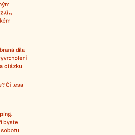
dným
z.ú.,
ském
braná díla
vyvrcholení
na otázku
? Či lesa
ping.
í byste
v sobotu