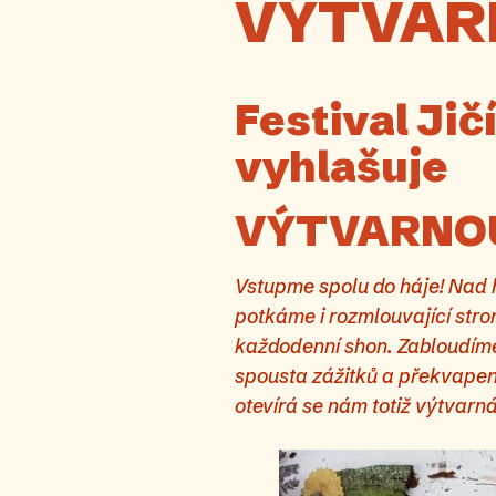
VÝTVARN
Festival Ji
vyhlašuje
VÝTVARNOU
Vstupme spolu do háje! Nad h
potkáme i rozmlouvající str
každodenní shon. Zabloudíme
spousta zážitků a překvape
otevírá se nám totiž výtvarn