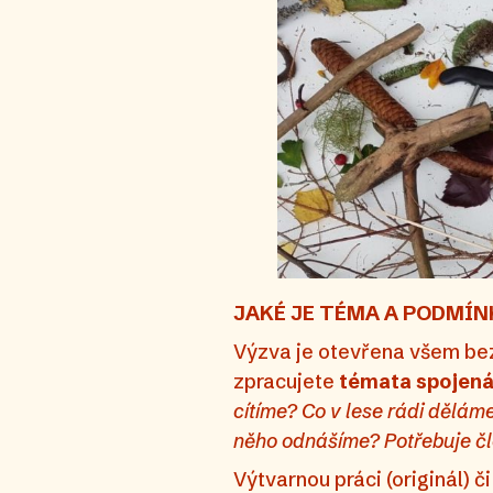
JAKÉ JE TÉMA A PODMÍN
Výzva je otevřena všem bez 
zpracujete
témata spojená 
cítíme? Co v lese rádi děláme
něho odnášíme? Potřebuje člo
Výtvarnou práci (originál) 