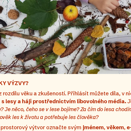
KY VÝZVY?
rozdílu věku a zkušeností. Přihlásit můžete díla, v n
s lesy a háji
prostřednictvím libovolného média.
J
? Je něco, čeho se v lese bojíme? Za čím do lesa chodím
věk les k životu a potřebuje les člověka?
či prostorový výtvor označte svým
jménem
,
věkem
,
e