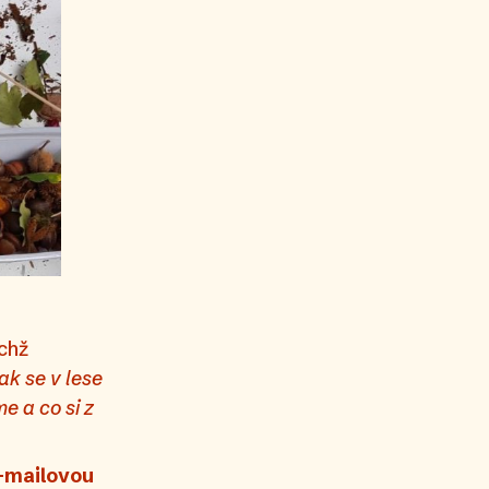
ichž
ak se v lese
e a co si z
-mailovou