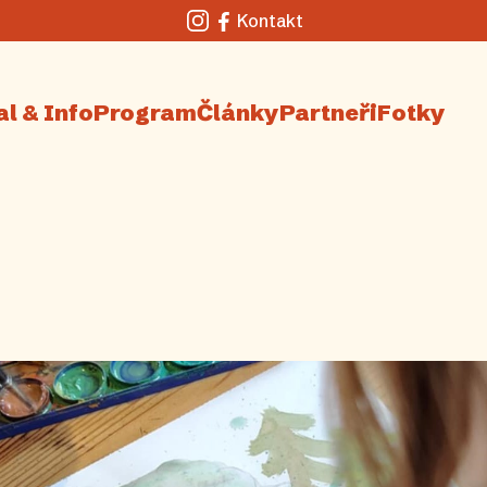
Kontakt
Instagram
Facebook
al & Info
Program
Články
Partneři
Fotky