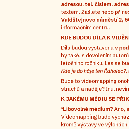
adresou
,
tel. číslem
,
adres
textem.
Zašlete nebo přin
Valdštejnovo náměstí 2, 50
informačním centru.
KDE BUDOU DÍLA K VIDĚN
Díla budou vystavena
v pod
by také, s dovolením autorů
letošního ročníku. Les se b
Kde je do háje ten Řáholec
?,
Bude to videomapping onoho
strachů a naděje? Inu, nev
K JAKÉMU MÉDIU SE PŘI
*Libovolné médium?
Ano, a
Videomapping bude vycházet
kromě výstavy ve výlohách m