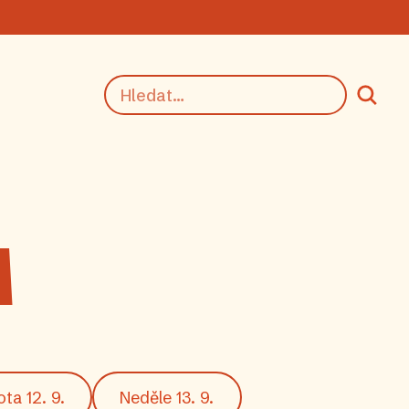
M
ta 12. 9.
Neděle 13. 9.