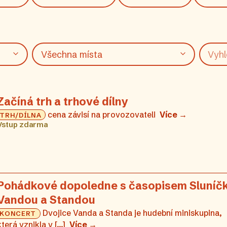
Začíná trh a trhové dílny
cena závisí na provozovateli
Více →
TRH/DÍLNA
Vstup zdarma
Pohádkové dopoledne s časopisem Sluníčk
Vandou a Standou
Dvojice Vanda a Standa je hudební miniskupina,
KONCERT
která vznikla v [...]
Více →