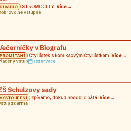
STROMOCITY
Více →
DIVADLO
Dobrovolné vstupné
Večerníčky v Biografu
Čtyřlístek s komiksovým Čtyřlístkem
Více →
PROMÍTÁNÍ
Placený vstup
Rezervace
ZŠ Schulzovy sady
zpíváme, dokud neodbije pátá
Více →
VYSTOUPENÍ
Vstup zdarma