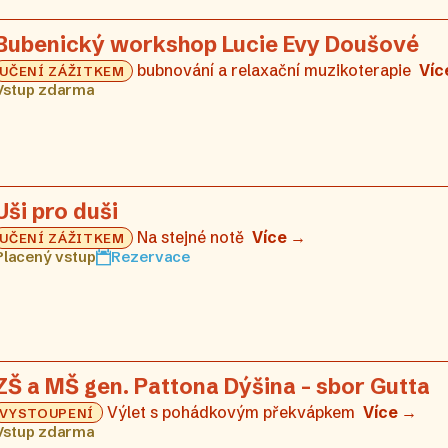
Bubenický workshop Lucie Evy Doušové
bubnování a relaxační muzikoterapie
Víc
UČENÍ ZÁŽITKEM
Vstup zdarma
Uši pro duši
Na stejné notě
Více →
UČENÍ ZÁŽITKEM
Placený vstup
Rezervace
ZŠ a MŠ gen. Pattona Dýšina – sbor Gutta
Výlet s pohádkovým překvápkem
Více →
VYSTOUPENÍ
Vstup zdarma