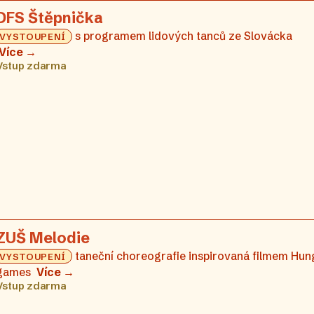
DFS Štěpnička
s programem lidových tanců ze Slovácka
VYSTOUPENÍ
Více →
Vstup zdarma
ZUŠ Melodie
taneční choreografie inspirovaná filmem Hun
VYSTOUPENÍ
games
Více →
Vstup zdarma