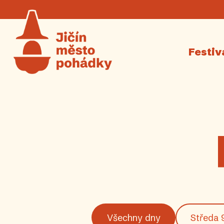
Festiv
Všechny dny
Středa 9