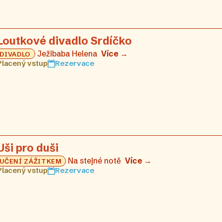
Loutkové divadlo Srdíčko
Ježibaba Helena
Více →
DIVADLO
Placený vstup
Rezervace
Uši pro duši
Na stejné notě
Více →
UČENÍ ZÁŽITKEM
Placený vstup
Rezervace