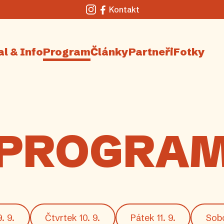
Kontakt
Instagram
Facebook
al & Info
Program
Články
Partneři
Fotky
PROGRA
. 9.
Čtvrtek 10. 9.
Pátek 11. 9.
Sobo