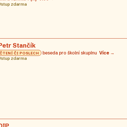
Vstup zdarma
Petr Stančík
beseda pro školní skupinu
Více →
ČTENÍ ČI POSLECH
Vstup zdarma
DIP