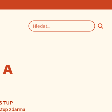
 A
STUP
stup zdarma