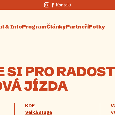
Kontakt
Instagram
Facebook
al & Info
Program
Články
Partneři
Fotky
 SI PRO RADOST
VÁ JÍZDA
KDE
V
Velká stage
V