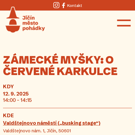
Kontakt
Instagram
Facebook
ZÁMECKÉ MYŠKY: O
ČERVENÉ KARKULCE
KDY
12. 9. 2025
14:00 - 14:15
KDE
Valdštejnovo náměstí („busking stage“)
Valdštejnovo nám. 1, Jičín, 50601