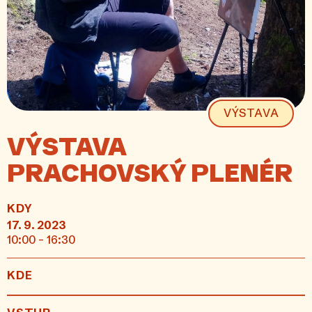
VÝSTAVA
VÝSTAVA
PRACHOVSKÝ PLENÉR
KDY
17. 9. 2023
10:00 - 16:30
KDE