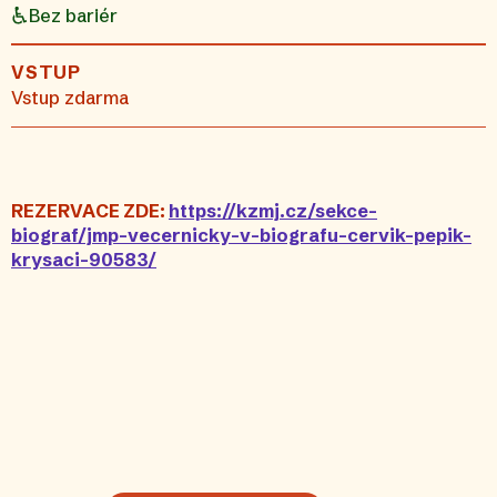
Bez bariér
VSTUP
Vstup zdarma
REZERVACE ZDE:
https://kzmj.cz/sekce-
biograf/jmp-vecernicky-v-biografu-cervik-pepik-
krysaci-90583/