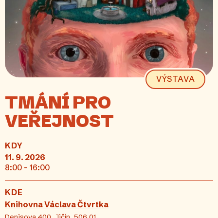
VÝSTAVA
TMÁNÍ PRO
VEŘEJNOST
KDY
11. 9. 2026
8:00 - 16:00
KDE
Knihovna Václava Čtvrtka
Denisova 400, Jičín, 506 01