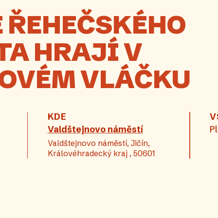
É ŘEHEČSKÉHO
A HRAJÍ V
OVÉM VLÁČKU
KDE
V
Valdštejnovo náměstí
P
Valdštejnovo náměstí, Jičín,
Královéhradecký kraj , 50601