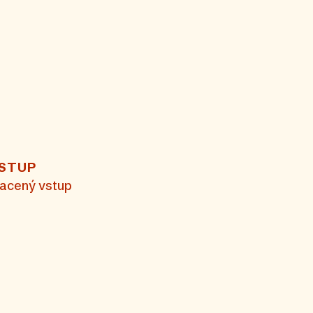
STUP
lacený vstup