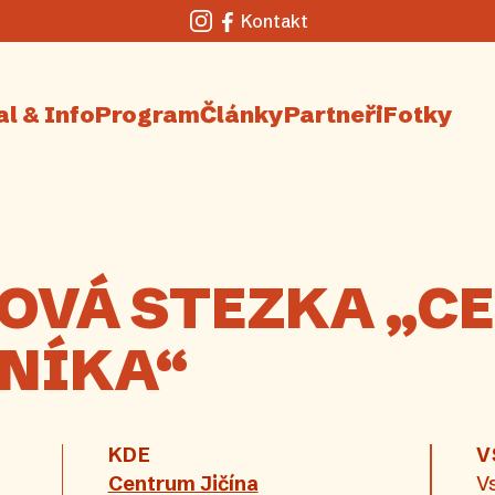
Kontakt
Instagram
Facebook
al & Info
Program
Články
Partneři
Fotky
OVÁ STEZKA „C
NÍKA“
KDE
V
Centrum Jičína
V