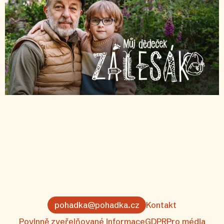
pohadka@pohadka.cz
Kontakt
Povinně zveřejňované informace
GDPR
Pro média