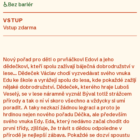
Bez bariér
VSTUP
Vstup zdarma
Nový pořad pro děti o prvňáčkovi Edovi a jeho
dědečkovi, kteří spolu zažívají báječná dobrodružství v
lese… Dědeček Václav chodí vyzvedávat svého vnuka
Edu ke škole a vyrážejí spolu do lesa, kde pokaždé zažijí
nějaké dobrodružství. Dědeček, kterého hraje Luboš
Veselý, se v lese náramně vyzná! Býval totiž strážcem
přírody a tak o ní ví skoro všechno a vždycky si umí
poradit. A taky nezkazí žádnou legraci a proto je
hrdinou nejen nového pořadu Déčka, ale především
svého vnuka Edy. Eda, který nedávno začal chodit do
první třídy, zjišťuje, že trávit s dědou odpoledne v
přírodě je nejlepší zábava. Pokaždé se dozví spoustu