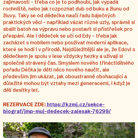
zajímavostí – třeba co je to podhoubí, jak vypadá
rochniště, nebo jak rozpoznat dub od buku a žlunu od
žluvy. Taky se od dědečka naučí řadu báječných
praktických věcí – například vázat různé uzly, správně si
sbalit batoh na výpravu nebo postavit si přístřešek pro
přespání. Ale i dědeček se učí od Edy – třeba jak
zacházet s mobilem nebo používat moderní aplikace,
které se hodí i v přírodě. Nejdůležitější ale je, že Edovi s
dědečkem je spolu v lese vždycky hezky a užívají si
společně strávený čas. Smyslem nového třináctidílného
pořadu Déčka je děti něco nového naučit, ale
především jim ukázat, jak oboustranně obohacující a
důležité mohou být vztahy mezi generacemi, i když je
dělí desítky let.
REZERVACE ZDE:
https://kzmj.cz/sekce-
biograf/jmp-muj-dedecek-zalesak-76299/