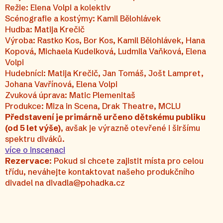
Režie: Elena Volpi a kolektiv
Scénografie a kostýmy: Kamil Bělohlávek
Hudba: Matija Krečič
Výroba: Rastko Kos, Bor Kos, Kamil Bělohlávek, Hana
Kopová, Michaela Kudelková, Ludmila Vaňková, Elena
Volpi
Hudebníci: Matija Krečič, Jan Tomáš, Jošt Lampret,
Johana Vavřínová, Elena Volpi
Zvuková úprava: Matic Plemenitaš
Produkce: Miza in Scena, Drak Theatre, MCLU
Představení je primárně určeno dětskému publiku
(od 5 let výše)
, avšak je výrazně otevřené i širšímu
spektru diváků.
více o inscenaci
Rezervace
: Pokud si chcete zajistit místa pro celou
třídu, neváhejte kontaktovat našeho produkčního
divadel na divadla@pohadka.cz