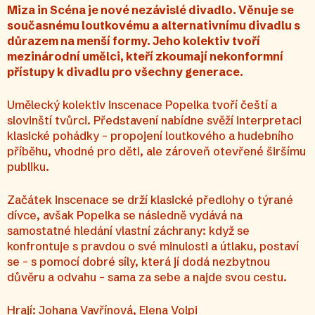
Miza in Scéna je nové nezávislé divadlo. Věnuje se
současnému loutkovému a alternativnímu divadlu s
důrazem na menší formy. Jeho kolektiv tvoří
mezinárodní umělci, kteří zkoumají nekonformní
přístupy k divadlu pro všechny generace.
Umělecký kolektiv inscenace Popelka tvoří čeští a
slovinští tvůrci. Představení nabídne svěží interpretaci
klasické pohádky – propojení loutkového a hudebního
příběhu, vhodné pro děti, ale zároveň otevřené širšímu
publiku.
Začátek inscenace se drží klasické předlohy o týrané
dívce, avšak Popelka se následně vydává na
samostatné hledání vlastní záchrany: když se
konfrontuje s pravdou o své minulosti a útlaku, postaví
se – s pomocí dobré síly, která jí dodá nezbytnou
důvěru a odvahu – sama za sebe a najde svou cestu.
Hrají: Johana Vavřínová, Elena Volpi