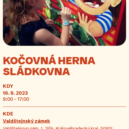
KOČOVNÁ HERNA
SLÁDKOVNA
KDY
16. 9. 2023
9:00 - 17:00
KDE
Valdštejnský zámek
Valdštejnovo nám. 1, Jičín, Královéhradecký kraj, 50601