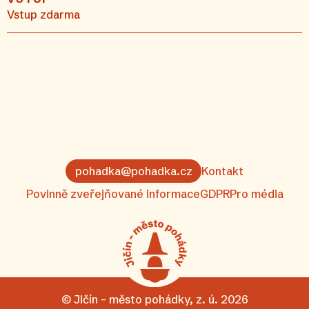
Vstup zdarma
pohadka@pohadka.cz
Kontakt
Povinně zveřejňované informace
GDPR
Pro média
© Jičín – město pohádky, z. ú. 2026