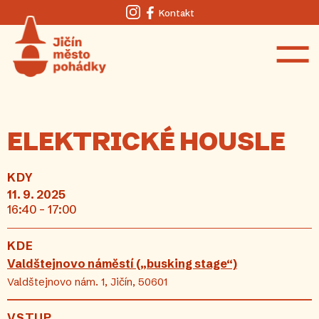
Kontakt
Instagram
Facebook
ELEKTRICKÉ HOUSLE
KDY
11. 9. 2025
16:40 - 17:00
KDE
Valdštejnovo náměstí („busking stage“)
Valdštejnovo nám. 1, Jičín, 50601
VSTUP