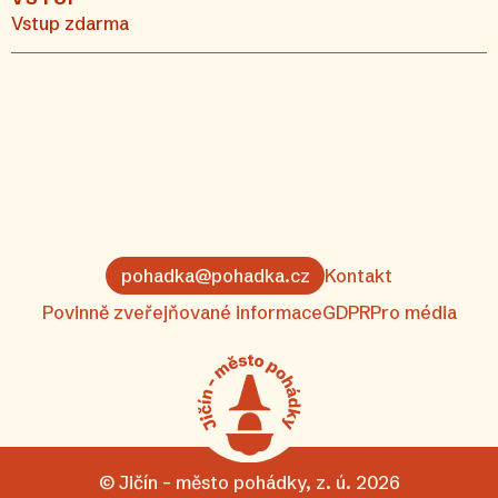
Vstup zdarma
pohadka@pohadka.cz
Kontakt
Povinně zveřejňované informace
GDPR
Pro média
© Jičín – město pohádky, z. ú. 2026