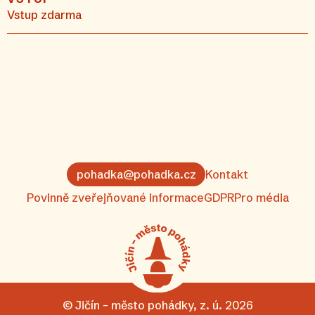
Vstup zdarma
pohadka@pohadka.cz
Kontakt
Povinně zveřejňované informace
GDPR
Pro média
© Jičín – město pohádky, z. ú. 2026