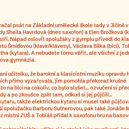
čal psát na Základní umělecké škole tady v Jičíně v
 kdy Sheila Havrdová (dnes saxofon) a Elen Brožková (
stří. Nápad oslovit spolužáky z gymplu přivedl do klav
tu Šmídovou (klavír/klávesy), Václava Bílka (bicí), To
ha (kytara). A nebudete tomu věřit, ale všichni z jed
řova gymnázia.
ní učitelku, že barokní a klasicistní muziku opravdu 
z nich přímo vyzařovala, jim pomohla překonat krušné
to na bicí na cokoliv, co bylo slyšet… ozvučení si př
dy a po zkoušce zpět tam, odkud si jej půjčili…
kytaru, takže elektrickou kytaru si musel také půjčo
lší spolužačku Barboru Sutnerovou, pak také Jonáše 
z místní ZUŠ a Tobiáš přidal k saxofonu hru na basov