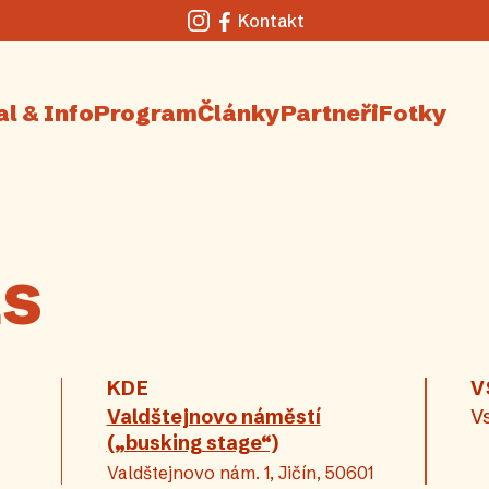
Kontakt
Instagram
Facebook
al & Info
Program
Články
Partneři
Fotky
S
KDE
V
Valdštejnovo náměstí
V
(„busking stage“)
Valdštejnovo nám. 1, Jičín, 50601