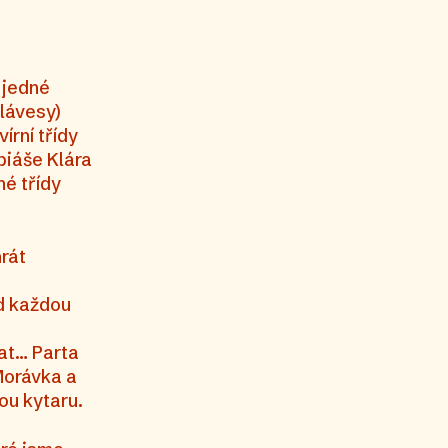
 jedné
klávesy)
írní třídy
biáše Klára
né třídy
hrát
ed každou
vat… Parta
Morávka a
ou kytaru.