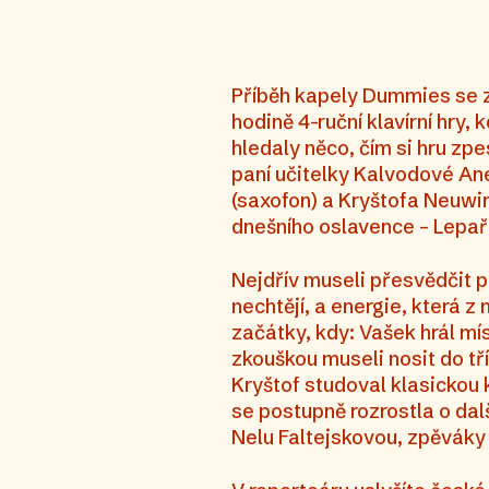
Příběh kapely Dummies se za
hodině 4-ruční klavírní hry,
hledaly něco, čím si hru zpe
paní učitelky Kalvodové Ane
(saxofon) a Kryštofa Neuwirt
dnešního oslavence – Lepa
Nejdřív museli přesvědčit pa
nechtějí, a energie, která 
začátky, kdy: Vašek hrál mís
zkouškou museli nosit do tří
Kryštof studoval klasickou 
se postupně rozrostla o da
Nelu Faltejskovou, zpěváky 