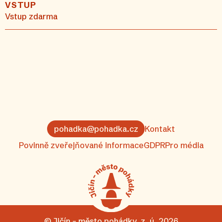
VSTUP
Vstup zdarma
pohadka@pohadka.cz
Kontakt
Povinně zveřejňované informace
GDPR
Pro média
© Jičín – město pohádky, z. ú. 2026