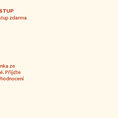
STUP
stup zdarma
rnka ze
é. Přijďte
vyhodnocení