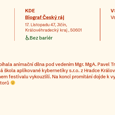
KDE
V
Biograf Český ráj
V
17. Listopadu 47, Jičín,
Královéhradecký kraj , 50601
Bez bariér
bíhala animační dílna pod vedením Mgr. MgA. Pavel T
á škola aplikované kybernetiky s.r.o. z Hradce Králov
hem festivalu vykouzlili. Na konci promítání dojde k 
utorů