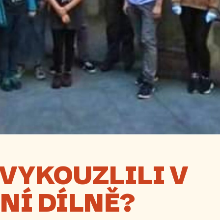
 VYKOUZLILI V
NÍ DÍLNĚ?