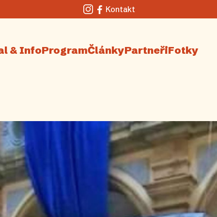
Kontakt
Instagram
Facebook
al & Info
Program
Články
Partneři
Fotky