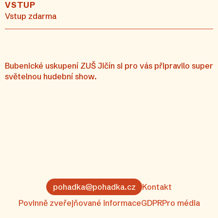
VSTUP
Vstup zdarma
Bubenické uskupení ZUŠ Jičín si pro vás připravilo super
světelnou hudební show.
pohadka@pohadka.cz
Kontakt
Povinně zveřejňované informace
GDPR
Pro média