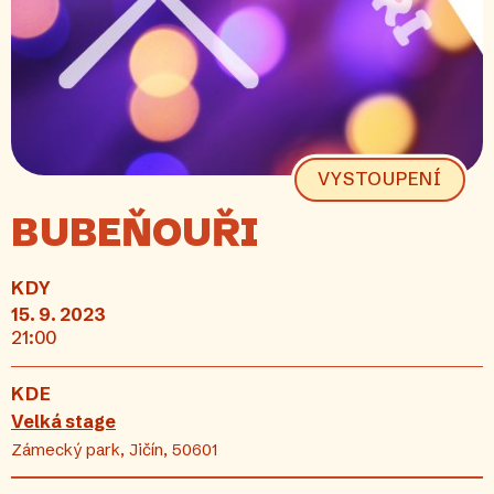
VYSTOUPENÍ
BUBEŇOUŘI
KDY
15. 9. 2023
21:00
KDE
Velká stage
Zámecký park, Jičín, 50601