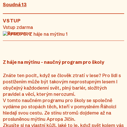
Soudná 13
VSTUP
Vstup zdarma
Rezervace
Z háje na mýtinu – naučný program pro školy
Znáte ten pocit, když se člověk ztratí v lese? Pro lidi s
postižením může být takovým neprostupným lesem i
obyčejný každodenní svět, plný bariér, složitých
pravidel a věcí, kterým nerozumí.
V tomto naučném programu pro školy se společně
vydáme po stopách těch, kteří v pomyslném Řáholci
hledají svou cestu. Ze stínu stromů dojdeme až na
prosluněnou mýtinu Apropa Jičín.
Zkusíte si na vlastní kůži, jaké to je, když svět kolem vás