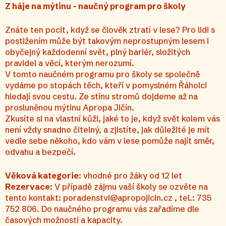
Z háje na mýtinu – naučný program pro školy
Znáte ten pocit, když se člověk ztratí v lese? Pro lidi s
postižením může být takovým neprostupným lesem i
obyčejný každodenní svět, plný bariér, složitých
pravidel a věcí, kterým nerozumí.
V tomto naučném programu pro školy se společně
vydáme po stopách těch, kteří v pomyslném Řáholci
hledají svou cestu. Ze stínu stromů dojdeme až na
prosluněnou mýtinu Apropa Jičín.
Zkusíte si na vlastní kůži, jaké to je, když svět kolem vás
není vždy snadno čitelný, a zjistíte, jak důležité je mít
vedle sebe někoho, kdo vám v lese pomůže najít směr,
odvahu a bezpečí.
Věková kategorie:
vhodné pro žáky od 12 let
Rezervace:
V případě zájmu vaší školy se ozvěte na
tento kontakt: poradenstvi@apropojicin.cz , tel.: 735
752 806. Do naučného programu vás zařadíme dle
časových možností a kapacity.