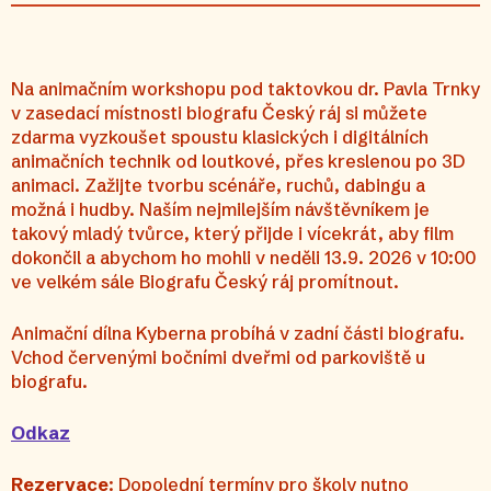
Na animačním workshopu pod taktovkou dr. Pavla Trnky
v zasedací místnosti biografu Český ráj si můžete
zdarma vyzkoušet spoustu klasických i digitálních
animačních technik od loutkové, přes kreslenou po 3D
animaci. Zažijte tvorbu scénáře, ruchů, dabingu a
možná i hudby. Naším nejmilejším návštěvníkem je
takový mladý tvůrce, který přijde i vícekrát, aby film
dokončil a abychom ho mohli v neděli 13.9. 2026 v 10:00
ve velkém sále Biografu Český ráj promítnout.
Animační dílna Kyberna probíhá v zadní části biografu.
Vchod červenými bočními dveřmi od parkoviště u
biografu.
Odkaz
Rezervace
: Dopolední termíny pro školy nutno