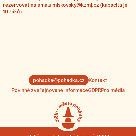
rezervovat na emalu miskovsky@kzmj.cz (kapacita je
10 žáků)
pohadka@pohadka.cz
Kontakt
Povinně zveřejňované informace
GDPR
Pro média