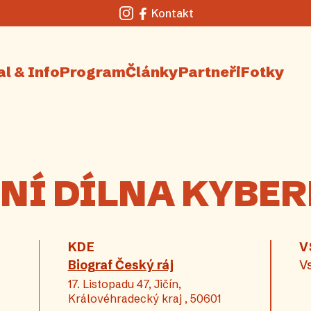
Kontakt
Instagram
Facebook
al & Info
Program
Články
Partneři
Fotky
NÍ DÍLNA KYBE
KDE
V
Biograf Český ráj
V
17. Listopadu 47, Jičín,
Královéhradecký kraj , 50601