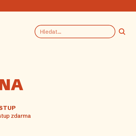
RNA
STUP
stup zdarma