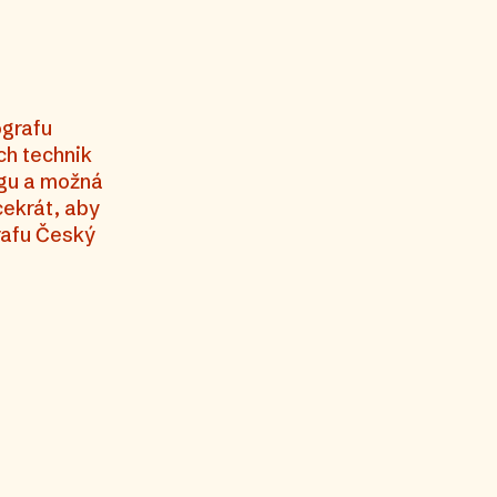
ografu
ch technik
ngu a možná
cekrát, aby
grafu Český